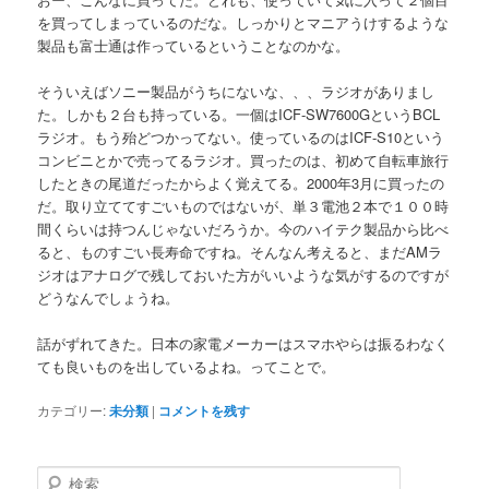
を買ってしまっているのだな。しっかりとマニアうけするような
製品も富士通は作っているということなのかな。
そういえばソニー製品がうちにないな、、、ラジオがありまし
た。しかも２台も持っている。一個はICF-SW7600GというBCL
ラジオ。もう殆どつかってない。使っているのはICF-S10という
コンビニとかで売ってるラジオ。買ったのは、初めて自転車旅行
したときの尾道だったからよく覚えてる。2000年3月に買ったの
だ。取り立ててすごいものではないが、単３電池２本で１００時
間くらいは持つんじゃないだろうか。今のハイテク製品から比べ
ると、ものすごい長寿命ですね。そんなん考えると、まだAMラ
ジオはアナログで残しておいた方がいいような気がするのですが
どうなんでしょうね。
話がずれてきた。日本の家電メーカーはスマホやらは振るわなく
ても良いものを出しているよね。ってことで。
カテゴリー:
未分類
|
コメントを残す
検