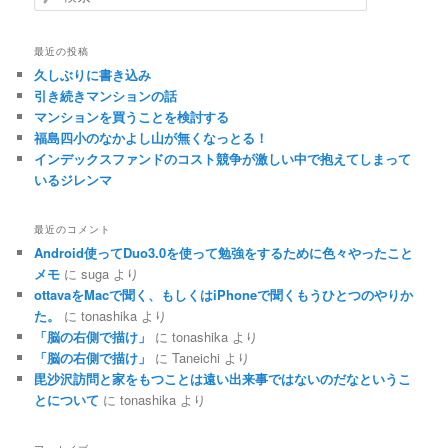
索
最近の投稿
久しぶりに書き込み
引き続きマンションの話
マンションを買うことを検討する
福島四小のなかよし山が無くなっとる！
インデックスファンドのコスト競争が激しい中で抱えてしまって
いるジレンマ
最近のコメント
Android使ってDuo3.0を使って勉強をするために色々やったこと
メモ
に
suga
より
ottavaをMacで聞く、もしくはiPhoneで聞くもうひとつのやりか
た。
に
tonashika
より
「脳の右側で描け」
に
tonashika
より
「脳の右側で描け」
に
Taneichi
より
毘沙沢訪問と家をもつことは遠い出来事ではないのだなというこ
とについて
に
tonashika
より