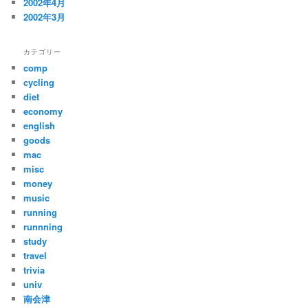
2002年4月
2002年3月
カテゴリー
comp
cycling
diet
economy
english
goods
mac
misc
money
music
running
runnning
study
travel
trivia
univ
南会津