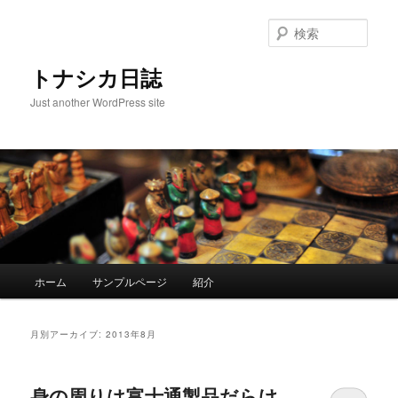
メ
サ
イ
ブ
検
ン
コ
索
コ
ン
トナシカ日誌
ン
テ
Just another WordPress site
テ
ン
ン
ツ
ツ
へ
へ
移
移
動
動
メ
ホーム
サンプルページ
紹介
イ
ン
メ
月別アーカイブ:
2013年8月
ニ
ュ
ー
身の周りは富士通製品だらけ