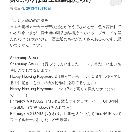
投稿日時:
2013年8月30日
ちょいと軽めのネタを。
日本の電機メーカーが苦境だとかそうでないとか。色々言われて
いる昨今ですが、富士通の製品は結構持っている。ブランドを選
んだわけではないけど、富士通のものがたくさんあるのです。思
いつくかんじだと、、、
Scansnap S1500
Scansnap SV600 （買ってしまいました・・・。まだ、いまいち
使いこなしてないよな）
Happy Hacking Keyboard 2（買ってから、もう１３年も使ってい
るのに驚き。もうこの配列が体に染みてるなぁ。）
Happy Hacking Keyboard Lite2（Proは高くて買えなかったの
で・・・）
Primergy MX130S2 (いわゆる激安マイクロサーバー。CPU換装
＋SSDいれてWindows8を入れてる）
Primergy MX130S2(おかわり。HDDを３台つんでFreeNASいれて
ファイルサーバにした。ZFS最強）
おー、こんなに買ってた。どれも、使っていて気に入って２個目