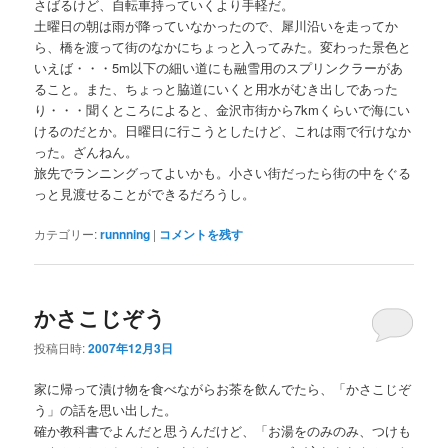
さばるけど、自転車持っていくより手軽だ。
土曜日の朝は雨が降っていなかったので、犀川沿いを走ってか
ら、橋を渡って街のなかにちょっと入ってみた。変わった景色と
いえば・・・5m以下の細い道にも融雪用のスプリンクラーがあ
ること。また、ちょっと脇道にいくと用水がむき出しであった
り・・・聞くところによると、金沢市街から7kmくらいで海にい
けるのだとか。日曜日に行こうとしたけど、これは雨で行けなか
った。ざんねん。
旅先でランニングってよいかも。小さい街だったら街の中をぐる
っと見渡せることができるだろうし。
カテゴリー:
runnning
|
コメントを残す
かさこじぞう
投稿日時:
2007年12月3日
家に帰って漬け物を食べながらお茶を飲んでたら、「かさこじぞ
う」の話を思い出した。
確か教科書でよんだと思うんだけど、「お湯をのみのみ、つけも