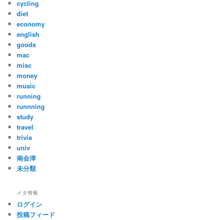
cycling
diet
economy
english
goods
mac
misc
money
music
running
runnning
study
travel
trivia
univ
南会津
未分類
メタ情報
ログイン
投稿フィード