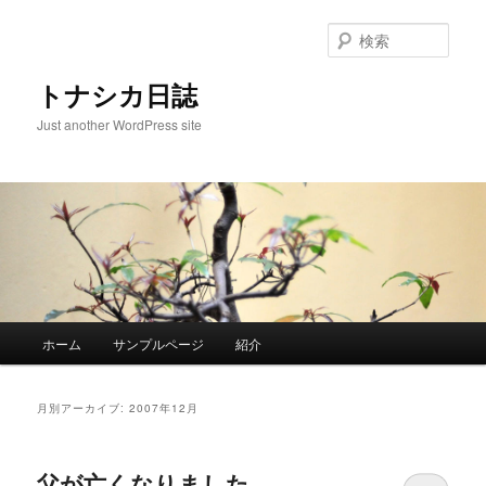
メ
サ
イ
ブ
検
ン
コ
索
コ
ン
トナシカ日誌
ン
テ
Just another WordPress site
テ
ン
ン
ツ
ツ
へ
へ
移
移
動
動
メ
ホーム
サンプルページ
紹介
イ
ン
メ
月別アーカイブ:
2007年12月
ニ
ュ
ー
父が亡くなりました