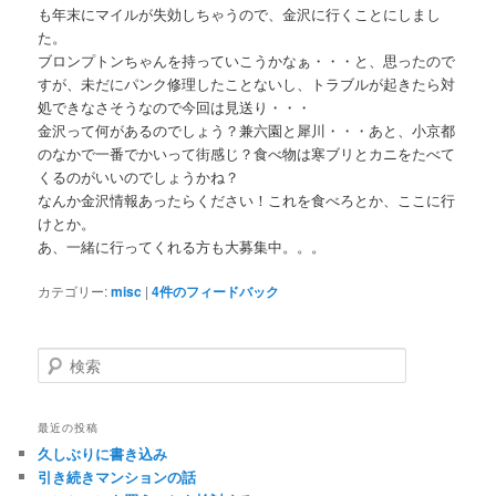
も年末にマイルが失効しちゃうので、金沢に行くことにしまし
た。
ブロンプトンちゃんを持っていこうかなぁ・・・と、思ったので
すが、未だにパンク修理したことないし、トラブルが起きたら対
処できなさそうなので今回は見送り・・・
金沢って何があるのでしょう？兼六園と犀川・・・あと、小京都
のなかで一番でかいって街感じ？食べ物は寒ブリとカニをたべて
くるのがいいのでしょうかね？
なんか金沢情報あったらください！これを食べろとか、ここに行
けとか。
あ、一緒に行ってくれる方も大募集中。。。
カテゴリー:
misc
|
4
件のフィードバック
検
索
最近の投稿
久しぶりに書き込み
引き続きマンションの話