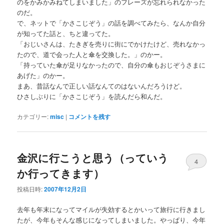
のをかみかみねてしまいました」のフレーズが忘れられなかった
のだ。
で、ネットで「かさこじぞう」の話を調べてみたら、なんか自分
が知ってた話と、ちと違ってた。
「おじいさんは、たきぎを売りに街にでかけたけど、売れなかっ
たので、道で会った人と傘を交換した。」のかー。
「持っていた傘が足りなかったので、自分の傘もおじぞうさまに
あげた」のかー。
まあ、昔話なんで正しい話なんてのはないんだろうけど。
ひさしぶりに「かさこじぞう」を読んだら和んだ。
カテゴリー:
misc
|
コメントを残す
金沢に行こうと思う（っていう
4
か行ってきます）
投稿日時:
2007年12月2日
去年も年末になってマイルが失効するとかいって旅行に行きまし
たが、今年もそんな感じになってしまいました。やっぱり、今年