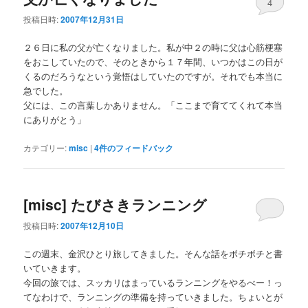
4
投稿日時:
2007年12月31日
２６日に私の父が亡くなりました。私が中２の時に父は心筋梗塞
をおこしていたので、そのときから１７年間、いつかはこの日が
くるのだろうなという覚悟はしていたのですが。それでも本当に
急でした。
父には、この言葉しかありません。「ここまで育ててくれて本当
にありがとう」
カテゴリー:
misc
|
4
件のフィードバック
[misc] たびさきランニング
投稿日時:
2007年12月10日
この週末、金沢ひとり旅してきました。そんな話をボチボチと書
いていきます。
今回の旅では、スッカリはまっているランニングをやるべー！っ
てなわけで、ランニングの準備を持っていきました。ちょいとが