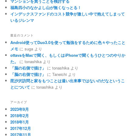
マンションを買うことを検討する
福島四小のなかよし山が無くなっとる！
インデックスファンドのコスト競争が激しい中で抱えてしまって
いるジレンマ
最近のコメント
Android使ってDuo3.0を使って勉強をするために色々やったこと
メモ
に
suga
より
ottavaをMacで聞く、もしくはiPhoneで聞くもうひとつのやりか
た。
に
tonashika
より
「脳の右側で描け」
に
tonashika
より
「脳の右側で描け」
に
Taneichi
より
毘沙沢訪問と家をもつことは遠い出来事ではないのだなというこ
とについて
に
tonashika
より
アーカイブ
2023年9月
2018年2月
2018年1月
2017年12月
2017年11月