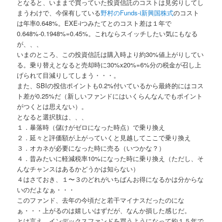
となると、いままで買っていた投資信託のコストは見劣りしてし
まうわけで、今保有している
野村のFunds-i新興国株式
のコスト
は年率0.648%。EXE-iつみたてとのコスト差は１年で
0.648%-0.1948%=0.45%。これならスイッチしたい気にもなる
が、、、
いまのところ、この投資信託は購入時より約30%値上がりしてい
る。乗り替えとなると売却時に30%x20%=6%分の税金が召し上
げられて目減りしてしまう・・・。
また、SBIの投信ポイントも0.2%付いているから最終的にはコス
ト差が0.25%だ（新しいファンドにはいくらんなんでもポイント
がつくとは思えない）。
となると選択肢は、、、
１．暴落時（儲けがゼロになった時点）で乗り換え
２．延々と評価額が上がっていくと見越してここで乗り換え
３．オカネが必要になった時に売る（いつかな？）
４．昔みたいに軽減税率10%になった時に乗り換え（ただし、そ
んなチャンスはあるかどうかは知らない）
４はさておき、１〜３のどれがいちばんお得になるかは分からな
いのだよなぁ・・・
このファンド、去年の今頃だと若干マイナスだったのにな
ぁ・・・上がるのは嬉しいはずだが、なんか損した感じだ。
とは言え、インデックスファンドを買うようになって約１５年で