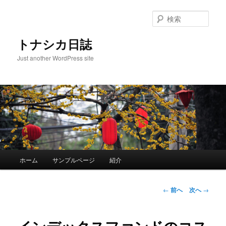
メ
イ
検
ン
索
コ
トナシカ日誌
ン
Just another WordPress site
テ
ン
ツ
へ
移
動
メ
ホーム
サンプルページ
紹介
イ
ン
メ
投
←
前へ
次へ
→
ニ
稿
ュ
ナ
ー
ビ