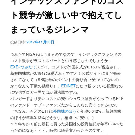
インデックスファンドのコス
ゲ
ー
ト競争が激しい中で抱えてし
シ
ョ
まっているジレンマ
ン
投稿日時:
2017年11月30日
つみたてNISAもはじまるのでなので、インデックスファンドの
コスト競争がラストスパートという感じなのでしょうか。
EXE-iつみたて
スゴイ。コストが外国株式が0.150%(税込み）、
新興国株式が0.1948%(税込み）ですと！公式サイトにまだ発表
されてなくて（SBI証券のポイントの折り合いがついてないの
か？なんて下衆の勘繰り）、
EDINET
にだけ載っている段階なの
に投信ブロガー界では話題沸騰ですね。
バンガードより安いコストの安いシュワブ証券がやっているETF
のファンド・オブ・ファンズだからこんなに安くできるのか。
（ちなみ、もとのETFは
外国株のほう
が年率0.042%、新興国株
のほうが年率0.13%だそうな。桁違いに安い。）
１５年ちかく前に最初に買った外国株の投資信託が年率0.84%だ
ったのになぁ・・・。時代は随分変わったものです。